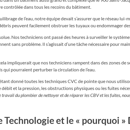
ure contrôlée dans tous les recoins du bâtiment.
brage de l’eau, notre équipe devait s’assurer que le réseau lui-m
 débris peuvent facilement obstruer les tuyaux ou endommager de
solue. Nos techniciens ont passé des heures à surveiller le systèm
nnent sans problème. Il s’agissait d’une tâche nécessaire pour main
cela impliquerait que nos techniciens rampent dans des zones de serv
s qui pourraient perturber la circulation de l’eau.
 étant donné toutes les techniques CVC de pointe que nous utilison
ébit et la pression, les obstructions physiques ou les fuites néces
travail du plombier de nettoyer et de réparer les CBV et les fuites, nous 
Technologie et le « pourquoi » 