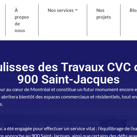
À
Nos services
Nos
Blo
propos
projets
de
nous
lisses des Travaux CVC
900 Saint-Jacques
eur au cœur de Montréal et constitue un futur monument encore en
britera bientôt des espaces commerciaux et résidentiels, tout en
e.
été engagée pour effectuer un service vital : l’équilibrage de l’e
tre approche au 900 Saint-Jacques, ainsi que certains des défis a