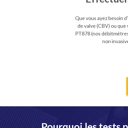
Que vous ayez besoin d’
de valve (CBV) ou que 
PT878 (nos débitmètres 
non invasive
Pourquoi les tests p