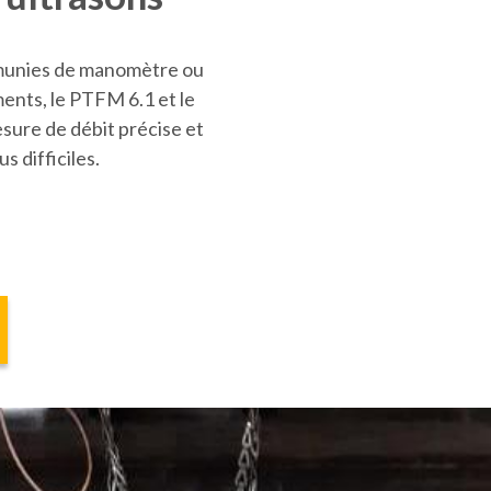
s munies de manomètre ou
ents, le PTFM 6.1 et le
sure de débit précise et
s difficiles.